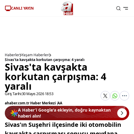
CANLI YAYIN
Haberler
Yaşam Haberleri
Sivas'ta kavşakta korkutan çarpışma: 4 yaralı
Sivas'ta kavşakta
korkutan çarpışma: 4
yaralı
Giriş Tarihi:
30 Mayıs 2026 18:53
ahaber.com.tr Haber Merkezi
|
AA
A Haber’i Google'a ekleyin, doğru kaynaktan
haberi alın!
Sivas'ın Suşehri ilçesinde iki otomobilin
kavşakta çarpışması sonucu meydana