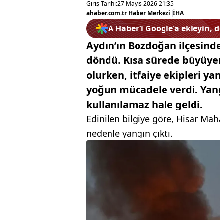
Giriş Tarihi:
27 Mayıs 2026 21:35
ahaber.com.tr Haber Merkezi
|
İHA
A Haber’i Google'a ekleyin, 
Aydın’ın Bozdoğan ilçesind
döndü. Kısa sürede büyüye
olurken, itfaiye ekipleri y
yoğun mücadele verdi. Yangı
kullanılamaz hale geldi.
Edinilen bilgiye göre, Hisar Mah
nedenle yangın çıktı.