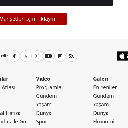
anşetleri İçin Tıklayın
p Edin
lar
Video
Galeri
Atlası
Programlar
En Yeniler
Gündem
Gündem
Yaşam
Yaşam
l Hafıza
Dünya
Dünya
Canan Barlas ile Gündem
Spor
Ekonomi