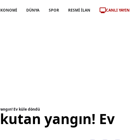
CANLI YAYIN
EKONOMİ
DÜNYA
SPOR
RESMİ İLAN
yangın! Ev küle döndü
rkutan yangın! Ev