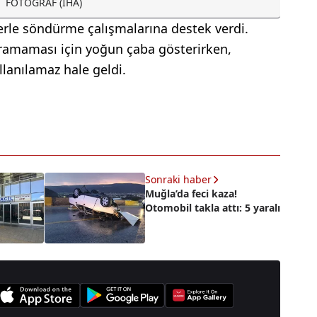
FOTOĞRAF (İHA)
erle söndürme çalışmalarına destek verdi.
ıçramaması için yoğun çaba gösterirken,
anılamaz hale geldi.
Sonraki haber
Muğla’da feci kaza!
Otomobil takla attı: 5 yaralı