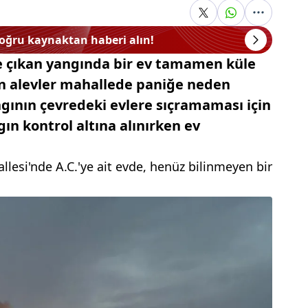
doğru kaynaktan haberi alın!
e çıkan yangında bir ev tamamen küle
n alevler mahallede paniğe neden
angının çevredeki evlere sıçramaması için
n kontrol altına alınırken ev
allesi'nde A.C.'ye ait evde, henüz bilinmeyen bir