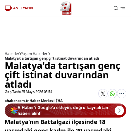
CANLI YAYIN
Haberler
Yaşam Haberleri
Malatya'da tartışan genç çift istinat duvarından atladı
Malatya'da tartışan genç
çift istinat duvarından
atladı
Giriş Tarihi:
25 Mayıs 2026 05:54
ahaber.com.tr Haber Merkezi
|
İHA
A Haber’i Google'a ekleyin, doğru kaynaktan
haberi alın!
Malatya'nın Battalgazi ilçesinde 18
yaşındaki genç kadın ile 20 yaşındaki