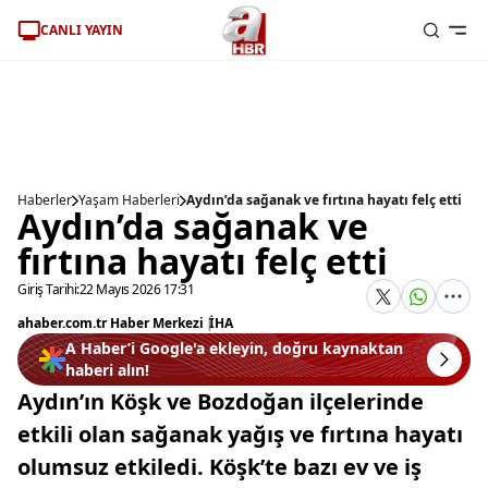
CANLI YAYIN
Haberler
Yaşam Haberleri
Aydın’da sağanak ve fırtına hayatı felç etti
Aydın’da sağanak ve
fırtına hayatı felç etti
Giriş Tarihi:
22 Mayıs 2026 17:31
ahaber.com.tr Haber Merkezi
|
İHA
A Haber’i Google'a ekleyin, doğru kaynaktan
haberi alın!
Aydın’ın Köşk ve Bozdoğan ilçelerinde
etkili olan sağanak yağış ve fırtına hayatı
olumsuz etkiledi. Köşk’te bazı ev ve iş