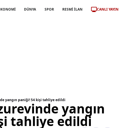
CANLI YAYIN
EKONOMİ
DÜNYA
SPOR
RESMİ İLAN
e yangın paniği! 54 kişi tahliye edildi
zurevinde yangın
şi tahliye edildi