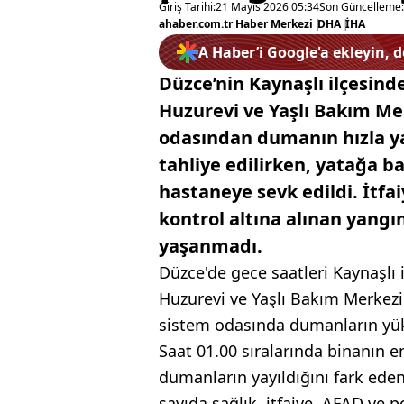
Giriş Tarihi:
21 Mayıs 2026 05:34
Son Güncelleme:
ahaber.com.tr Haber Merkezi
|
DHA
|
İHA
A Haber’i Google'a ekleyin, 
Düzce’nin Kaynaşlı ilçesind
Huzurevi ve Yaşlı Bakım Mer
odasından dumanın hızla ya
tahliye edilirken, yatağa ba
hastaneye sevk edildi. İtfai
kontrol altına alınan yang
yaşanmadı.
Düzce'de gece saatleri Kaynaşlı 
Huzurevi ve Yaşlı Bakım Merkezi
sistem odasında dumanların yük
Saat 01.00 sıralarında binanın 
dumanların yayıldığını fark eden
sayıda sağlık, itfaiye, AFAD ve po