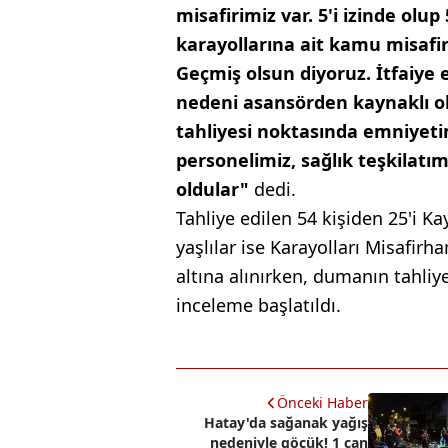
misafirimiz var. 5'i izinde olup
karayollarına ait kamu misafi
Geçmiş olsun diyoruz. İtfaiye e
nedeni asansörden kaynaklı ol
tahliyesi noktasında emniyeti
personelimiz, sağlık teşkilatım
oldular"
dedi.
Tahliye edilen 54 kişiden 25'i K
yaşlılar ise Karayolları Misafir
altına alınırken, dumanın tahliye
inceleme başlatıldı.
Önceki Haber
Hatay'da sağanak yağış
nedeniyle göçük! 1 can