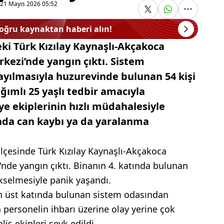
21 Mayıs 2026 05:52
doğru kaynaktan haberi alın!
eki Türk Kızılay Kaynaşlı-Akçakoca
kezi’nde yangın çıktı. Sistem
yılmasıyla huzurevinde bulunan 54 kişi
ğımlı 25 yaşlı tedbir amacıyla
ye ekiplerinin hızlı müdahalesiyle
ında can kaybı ya da yaralanma
ilçesinde Türk Kızılay Kaynaşlı-Akçakoca
'nde yangın çıktı. Binanın 4. katında bulunan
selmesiyle panik yaşandı.
en üst katında bulunan sistem odasından
 personelin ihbarı üzerine olay yerine çok
lis ekipleri sevk edildi.