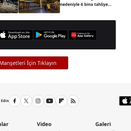
nedeniyle 6 bina tahliye
edildi
anşetleri İçin Tıklayın
p Edin
lar
Video
Galeri