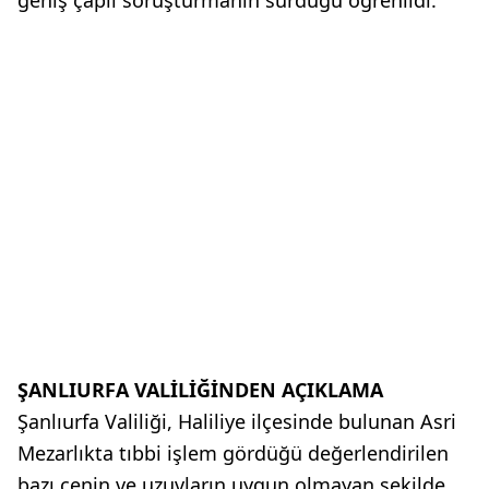
geniş çaplı soruşturmanın sürdüğü öğrenildi.
ŞANLIURFA VALİLİĞİNDEN AÇIKLAMA
Şanlıurfa Valiliği, Haliliye ilçesinde bulunan Asri
Mezarlıkta tıbbi işlem gördüğü değerlendirilen
bazı cenin ve uzuvların uygun olmayan şekilde