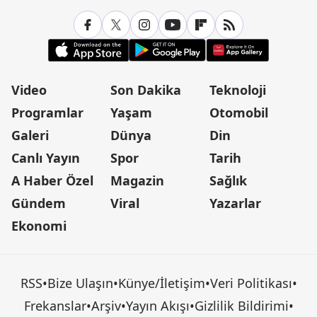
Video
Son Dakika
Teknoloji
Programlar
Yaşam
Otomobil
Galeri
Dünya
Din
Canlı Yayın
Spor
Tarih
A Haber Özel
Magazin
Sağlık
Gündem
Viral
Yazarlar
Ekonomi
RSS
•
Bize Ulaşın
•
Künye/İletişim
•
Veri Politikası
•
Frekanslar
•
Arşiv
•
Yayın Akışı
•
Gizlilik Bildirimi
•