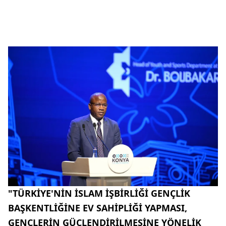
"TÜRKİYE'NİN İSLAM İŞBİRLİĞİ GENÇLİK
BAŞKENTLİĞİNE EV SAHİPLİĞİ YAPMASI,
GENÇLERİN GÜÇLENDİRİLMESİNE YÖNELİK