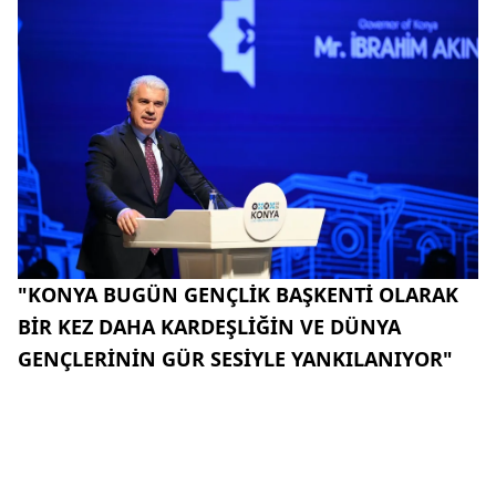
"KONYA BUGÜN GENÇLİK BAŞKENTİ OLARAK
BİR KEZ DAHA KARDEŞLİĞİN VE DÜNYA
GENÇLERİNİN GÜR SESİYLE YANKILANIYOR"