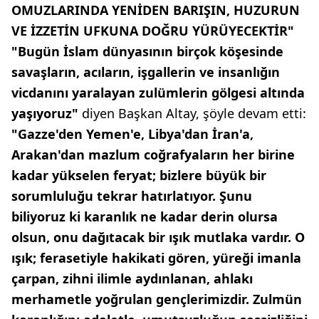
OMUZLARINDA YENİDEN BARIŞIN, HUZURUN
VE İZZETİN UFKUNA DOĞRU YÜRÜYECEKTİR"
"Bugün İslam dünyasının birçok köşesinde
savaşların, acıların, işgallerin ve insanlığın
vicdanını yaralayan zulümlerin gölgesi altında
yaşıyoruz"
diyen Başkan Altay, şöyle devam etti:
"Gazze'den Yemen'e, Libya'dan İran'a,
Arakan'dan mazlum coğrafyaların her birine
kadar yükselen feryat; bizlere büyük bir
sorumluluğu tekrar hatırlatıyor. Şunu
biliyoruz ki karanlık ne kadar derin olursa
olsun, onu dağıtacak bir ışık mutlaka vardır. O
ışık; ferasetiyle hakikati gören, yüreği imanla
çarpan, zihni ilimle aydınlanan, ahlakı
merhametle yoğrulan gençlerimizdir. Zulmün