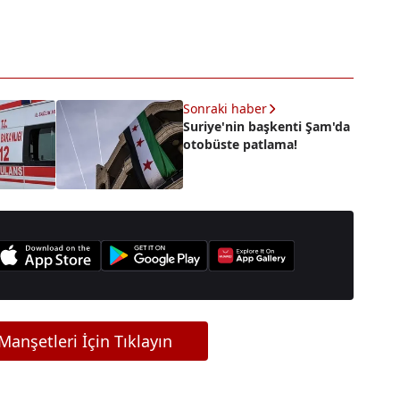
Sonraki haber
Suriye'nin başkenti Şam'da
otobüste patlama!
anşetleri İçin Tıklayın