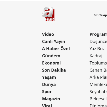
Bizi Taki
Video
Program
Canlı Yayın
Düşünce 
A Haber Özel
Yaz Boz
Gündem
Kadraj
Ekonomi
Toplumsa
Son Dakika
Yaşam
Arka Pla
Dünya
Memleke
Spor
Seyaha
Magazin
Belgesel
Viral
Diploma