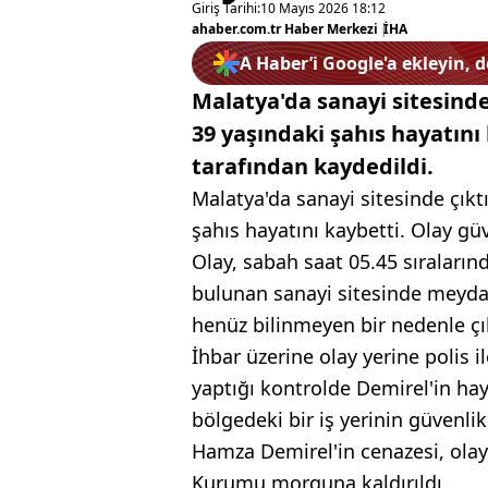
Giriş Tarihi:
10 Mayıs 2026 18:12
ahaber.com.tr Haber Merkezi
|
İHA
A Haber’i Google'a ekleyin, 
Malatya'da sanayi sitesind
39 yaşındaki şahıs hayatını
tarafından kaydedildi.
Malatya'da sanayi sitesinde çık
şahıs hayatını kaybetti. Olay gü
Olay, sabah saat 05.45 sıraların
bulunan sanayi sitesinde meyda
henüz bilinmeyen bir nedenle çı
İhbar üzerine olay yerine polis il
yaptığı kontrolde Demirel'in haya
bölgedeki bir iş yerinin güvenli
Hamza Demirel'in cenazesi, olay
Kurumu morguna kaldırıldı.