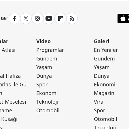
p Edin
lar
Video
Galeri
Atlası
Programlar
En Yeniler
Gündem
Gündem
Yaşam
Yaşam
l Hafıza
Dünya
Dünya
Canan Barlas ile Gündem
Spor
Ekonomi
n
Ekonomi
Magazin
t Meselesi
Teknoloji
Viral
tname
Otomobil
Spor
 Kuşağı
Otomobil
si
Teknoloji