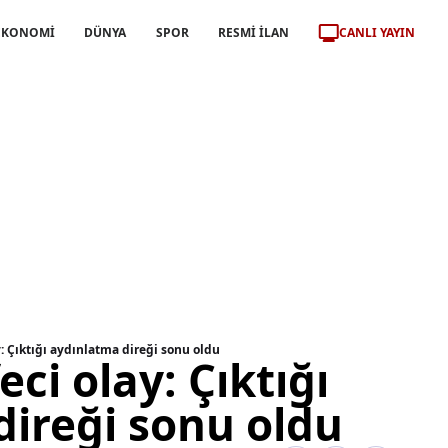
CANLI YAYIN
EKONOMİ
DÜNYA
SPOR
RESMİ İLAN
y: Çıktığı aydınlatma direği sonu oldu
ci olay: Çıktığı
direği sonu oldu