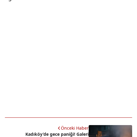
Önceki Haber
Kadıköy’de gece paniği! Galeri