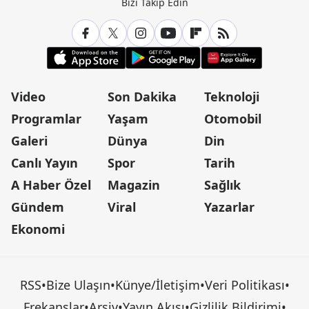
Bizi Takip Edin
Video
Son Dakika
Teknoloji
Programlar
Yaşam
Otomobil
Galeri
Dünya
Din
Canlı Yayın
Spor
Tarih
A Haber Özel
Magazin
Sağlık
Gündem
Viral
Yazarlar
Ekonomi
RSS
•
Bize Ulaşın
•
Künye/İletişim
•
Veri Politikası
•
Frekanslar
•
Arşiv
•
Yayın Akışı
•
Gizlilik Bildirimi
•