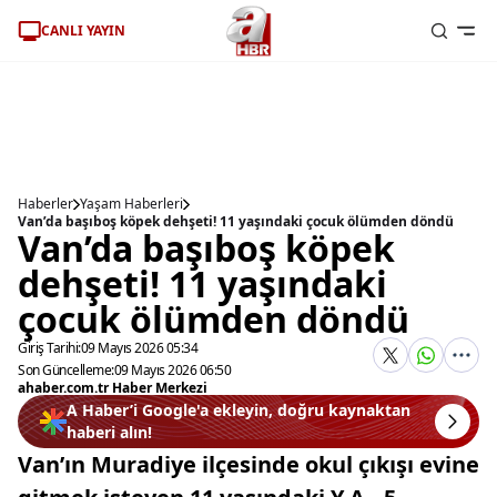
CANLI YAYIN
Haberler
Yaşam Haberleri
Van’da başıboş köpek dehşeti! 11 yaşındaki çocuk ölümden döndü
Van’da başıboş köpek
dehşeti! 11 yaşındaki
çocuk ölümden döndü
Giriş Tarihi:
09 Mayıs 2026 05:34
Son Güncelleme:
09 Mayıs 2026 06:50
ahaber.com.tr Haber Merkezi
A Haber’i Google'a ekleyin, doğru kaynaktan
haberi alın!
Van’ın Muradiye ilçesinde okul çıkışı evine