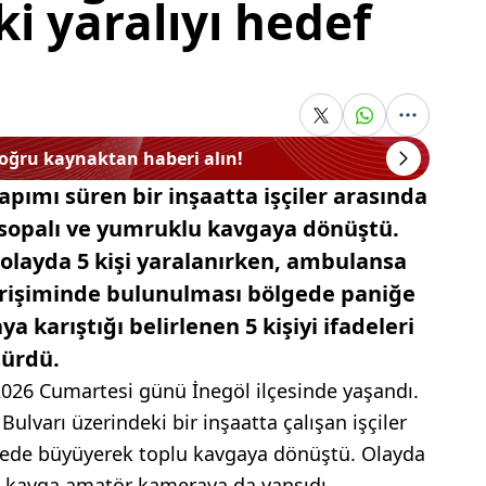
i yaralıyı hedef
doğru kaynaktan haberi alın!
apımı süren bir inşaatta işçiler arasında
 sopalı ve yumruklu kavgaya dönüştü.
ı olayda 5 kişi yaralanırken, ambulansa
 girişiminde bulunulması bölgede paniğe
aya karıştığı belirlenen 5 kişiyi ifadeleri
türdü.
2026 Cumartesi günü İnegöl ilçesinde yaşandı.
lvarı üzerindeki bir inşaatta çalışan işçiler
ürede büyüyerek toplu kavgaya dönüştü. Olayda
ı kavga amatör kameraya da yansıdı.