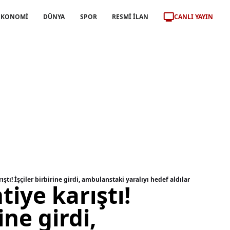
CANLI YAYIN
EKONOMİ
DÜNYA
SPOR
RESMİ İLAN
ıştı! İşçiler birbirine girdi, ambulanstaki yaralıyı hedef aldılar
tiye karıştı!
ine girdi,