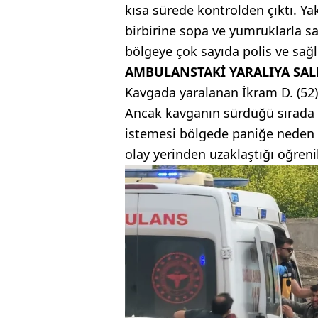
kısa sürede kontrolden çıktı. Yak
birbirine sopa ve yumruklarla sa
bölgeye çok sayıda polis ve sağlı
AMBULANSTAKİ YARALIYA SALD
Kavgada yaralanan İkram D. (52),
Ancak kavganın sürdüğü sırada b
istemesi bölgede paniğe neden 
olay yerinden uzaklaştığı öğrenil