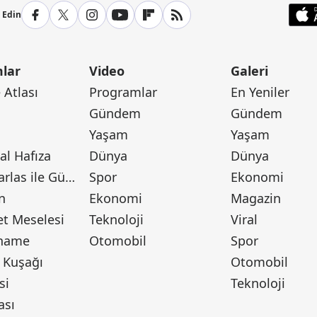
p Edin
lar
Video
Galeri
Atlası
Programlar
En Yeniler
Gündem
Gündem
Yaşam
Yaşam
l Hafıza
Dünya
Dünya
Canan Barlas ile Gündem
Spor
Ekonomi
n
Ekonomi
Magazin
t Meselesi
Teknoloji
Viral
tname
Otomobil
Spor
 Kuşağı
Otomobil
si
Teknoloji
ası