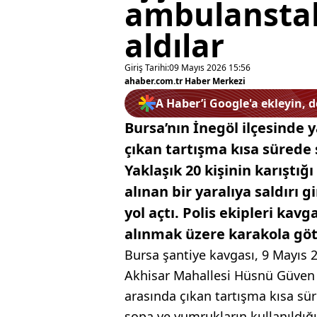
ambulanstak
aldılar
Giriş Tarihi:
09 Mayıs 2026 15:56
ahaber.com.tr Haber Merkezi
A Haber’i Google'a ekleyin, 
Bursa’nın İnegöl ilçesinde y
çıkan tartışma kısa sürede
Yaklaşık 20 kişinin karıştığ
alınan bir yaralıya saldırı
yol açtı. Polis ekipleri kavg
alınmak üzere karakola gö
Bursa şantiye kavgası, 9 Mayıs 
Akhisar Mahallesi Hüsnü Güven Bu
arasında çıkan tartışma kısa s
sopa ve yumrukların kullanıldığ