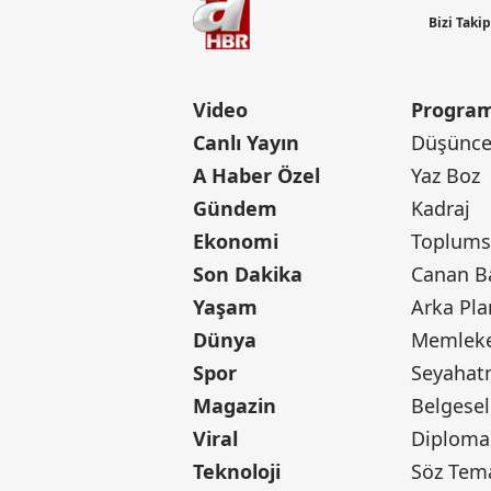
Bizi Taki
Video
Program
Canlı Yayın
Düşünce 
A Haber Özel
Yaz Boz
Gündem
Kadraj
Ekonomi
Toplumsa
Son Dakika
Yaşam
Arka Pla
Dünya
Memleke
Spor
Seyaha
Magazin
Belgesel
Viral
Diploma
Teknoloji
Söz Tem