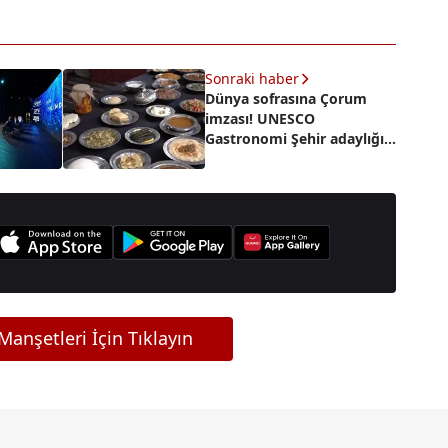
Sonraki haber
Dünya sofrasına Çorum
imzası! UNESCO
Gastronomi Şehir adaylığı
resmen açıklandı
anşetleri İçin Tıklayın