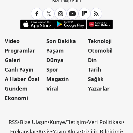
Bizi Takip Edin
Video
Son Dakika
Teknoloji
Programlar
Yaşam
Otomobil
Galeri
Dünya
Din
Canlı Yayın
Spor
Tarih
A Haber Özel
Magazin
Sağlık
Gündem
Viral
Yazarlar
Ekonomi
RSS
•
Bize Ulaşın
•
Künye/İletişim
•
Veri Politikası
•
Frekanslar
•
Arşiv
•
Yayın Akışı
•
Gizlilik Bildirimi
•