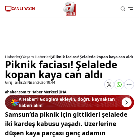
CANLI YAYIN
Haberler
Yaşam Haberleri
Piknik faciası! Şelalede kopan kaya can aldı
Piknik faciası! Şelalede
kopan kaya can aldı
Giriş Tarihi:
28 Nisan 2026 19:44
ahaber.com.tr Haber Merkezi
|
İHA
A Haber’i Google'a ekleyin, doğru kaynaktan
haberi alın!
Samsun’da piknik için gittikleri şelalede
iki kardeş kabusu yaşadı. Üzerlerine
düşen kaya parçası genç adamın