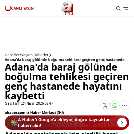
CANLI YAYIN
Haberler
Yaşam Haberleri
Adana'da baraj gölünde boğulma tehlikesi geçiren genç hastanede hayatını kaybetti
Adana'da baraj gölünde
boğulma tehlikesi geçiren
genç hastanede hayatını
kaybetti
Giriş Tarihi:
24 Nisan 2026 08:47
ahaber.com.tr Haber Merkezi
|
İHA
A Haber’i Google'a ekleyin, doğru kaynaktan
haberi alın!