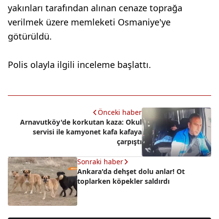
yakınları tarafından alınan cenaze toprağa
verilmek üzere memleketi Osmaniye'ye
götürüldü.
Polis olayla ilgili inceleme başlattı.
Önceki haber
Arnavutköy'de korkutan kaza: Okul
servisi ile kamyonet kafa kafaya
çarpıştı
Sonraki haber
Ankara'da dehşet dolu anlar! Ot
toplarken köpekler saldırdı