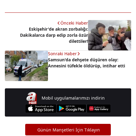
Önceki Haber
Eskişehir'de akran zorbalığı:
Dakikalarca darp edip zorla özür
dilettiler!
Sonraki Haber
Samsun'da dehşete düşüren olay:
Annesini tüfekle öldürüp, intihar etti
Mobil uygulamalarımızı indirin
Günün Manşetleri İçin Tıklayın