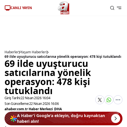
CANLI YAYIN
Haberler
Yaşam Haberleri
69 ilde uyuşturucu satıcılarına yönelik operasyon: 478 kişi tutuklandı
69 ilde uyuşturucu
satıcılarına yönelik
operasyon: 478 kişi
tutuklandı
Giriş Tarihi:
22 Nisan 2026 16:04
Son Güncelleme:
22 Nisan 2026 16:06
ahaber.com.tr Haber Merkezi
|
DHA
A Haber’i Google'a ekleyin, doğru kaynaktan
haberi alın!