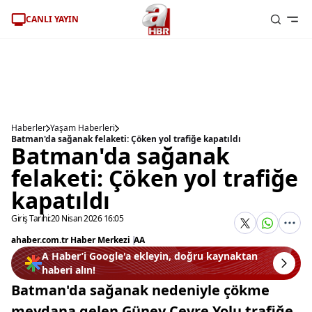
CANLI YAYIN
Haberler
Yaşam Haberleri
Batman'da sağanak felaketi: Çöken yol trafiğe kapatıldı
Batman'da sağanak
felaketi: Çöken yol trafiğe
kapatıldı
Giriş Tarihi:
20 Nisan 2026 16:05
ahaber.com.tr Haber Merkezi
|
AA
A Haber’i Google'a ekleyin, doğru kaynaktan
haberi alın!
Batman'da sağanak nedeniyle çökme
meydana gelen Güney Çevre Yolu trafiğe