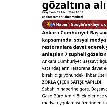
gözaltına al
Giriş Tarihi:
27 Mart 2026 10:09
ahaber.com.tr Haber Merkezi
A Haber’i Google'a ekleyin, 
Ankara Cumhuriyet Başsavc
kapsamında, sosyal medya üz
restoranlara davet ederek 
anlaşılan 7 şüpheli gözaltın
Ankara Cumhuriyet Başsavcılığı
vatandaşların restorana davet ed
bırakıldığı yönündeki ihbar üzer
ZORLA ÇİÇEK SATIŞI YAPILDI
Sabah'ın haberine göre, Başsav
Gasp Büro Amirliği ekiplerince 
medya uygulaması üzerinden tanı