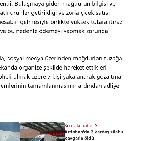
rlendi. Buluşmaya giden mağdurun bilgisi ve
lı ürünler getirildiği ve zorla çiçek satışı
hesabın gelmesiyle birlikte yüksek tutara itiraz
i ve bu nedenle ödemeyi yapmak zorunda
a, sosyal medya üzerinden mağdurları tuzağa
kanda organize şekilde hareket ettikleri
pheli olmak üzere 7 kişi yakalanarak gözaltına
 işlemlerinin tamamlanmasının ardından adliye
Sonraki haber
Ardahan'da 2 kardeş silahlı
kavgada öldü