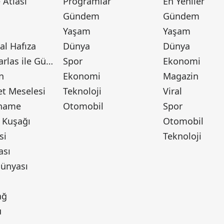
Atlası
Programlar
En Yeniler
Gündem
Gündem
Yaşam
Yaşam
l Hafıza
Dünya
Dünya
Canan Barlas ile Gündem
Spor
Ekonomi
n
Ekonomi
Magazin
t Meselesi
Teknoloji
Viral
tname
Otomobil
Spor
 Kuşağı
Otomobil
si
Teknoloji
ası
ünyası
ı
ağ
u