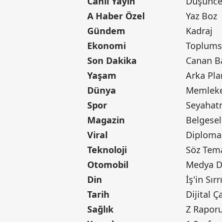
Canlı Yayın
Düşünce 
A Haber Özel
Yaz Boz
Gündem
Kadraj
Ekonomi
Toplumsa
Son Dakika
Yaşam
Arka Pla
Dünya
Memleke
Spor
Seyaha
Magazin
Belgesel
Viral
Diploma
Teknoloji
Söz Tem
Otomobil
Medya D
Din
İş'in Sırr
Tarih
Dijital Ç
Sağlık
Z Rapor