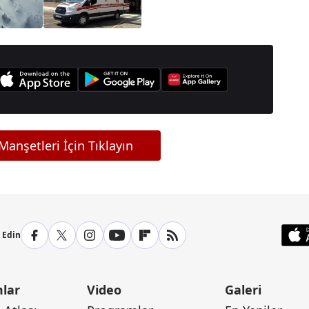
anşetleri İçin Tıklayın
p Edin
lar
Video
Galeri