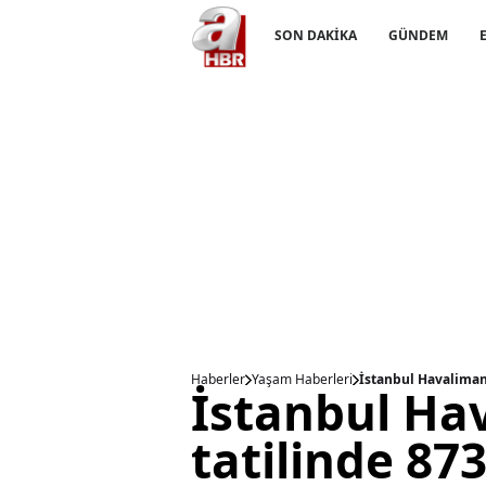
SON DAKİKA
GÜNDEM
Haberler
Yaşam Haberleri
İstanbul Havaliman
İstanbul Ha
tatilinde 87