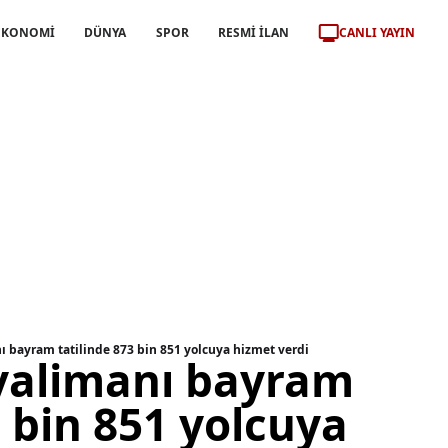
CANLI YAYIN
EKONOMİ
DÜNYA
SPOR
RESMİ İLAN
ı bayram tatilinde 873 bin 851 yolcuya hizmet verdi
valimanı bayram
3 bin 851 yolcuya