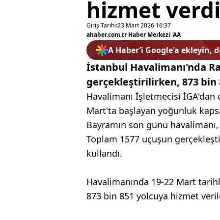
hizmet verd
Giriş Tarihi:
23 Mart 2026 16:37
ahaber.com.tr Haber Merkezi
|
AA
A Haber’i Google'a ekleyin, 
İstanbul Havalimanı'nda Ra
gerçekleştirilirken, 873 bin
Havalimanı İşletmecisi İGA'dan e
Mart'ta başlayan yoğunluk kapsa
Bayramın son günü havalimanı, t
Toplam 1577 uçuşun gerçekleştiğ
kullandı.
Havalimanında 19-22 Mart tarihle
873 bin 851 yolcuya hizmet veril