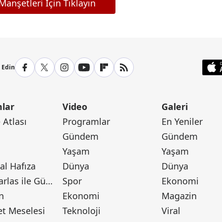
anşetleri İçin Tıklayın
p Edin
lar
Video
Galeri
Atlası
Programlar
En Yeniler
Gündem
Gündem
Yaşam
Yaşam
l Hafıza
Dünya
Dünya
Canan Barlas ile Gündem
Spor
Ekonomi
n
Ekonomi
Magazin
t Meselesi
Teknoloji
Viral