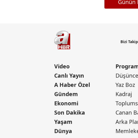
Günün M
Bizi Taki
Video
Program
Canlı Yayın
Düşünce 
A Haber Özel
Yaz Boz
Gündem
Kadraj
Ekonomi
Toplumsa
Son Dakika
Yaşam
Arka Pla
Dünya
Memleke