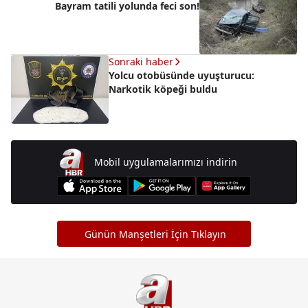
Bayram tatili yolunda feci son!
Sonraki haber
Yolcu otobüsünde uyuşturucu:
Narkotik köpeği buldu
Mobil uygulamalarımızı indirin
Günün Manşetleri İçin Tıklayın