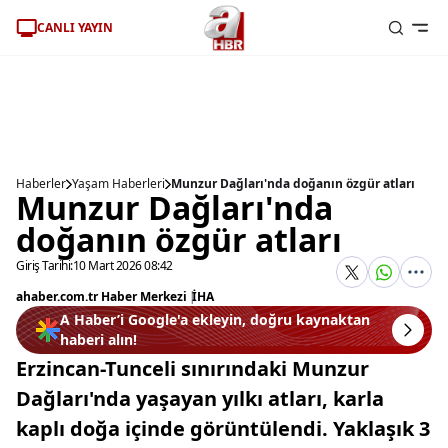
CANLI YAYIN
Haberler
Yaşam Haberleri
Munzur Dağları'nda doğanın özgür atları
Munzur Dağları'nda
doğanın özgür atları
Giriş Tarihi:
10 Mart 2026 08:42
ahaber.com.tr Haber Merkezi
|
İHA
A Haber’i Google'a ekleyin, doğru kaynaktan
haberi alın!
Erzincan-Tunceli sınırındaki Munzur
Dağları'nda yaşayan yılkı atları, karla
kaplı doğa içinde görüntülendi. Yaklaşık 3