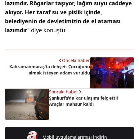
lazımdır. Rögarlar taşıyor, lağım suyu caddeye
akıyor. Her taraf su ve pislik içinde,
belediyenin de devletimizin de el ataması
lazımdır
" diye konuştu.
Önceki haber
Kahramanmaraş’ta dehşet: Çocuğunu
almak isteyen adam vuruldu
Sonraki haber
Şanlıurfa'da kar ulaşımı felç etti!
Araçlar mahsur kaldı
Mobil uygulamalarımızı indirin