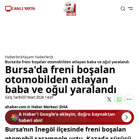
CANLI YAYIN
Haberler
Yaşam Haberleri
Bursa'da freni boşalan otomobilden atlayan baba ve oğul yaralandı
Bursa'da freni boşalan
otomobilden atlayan
baba ve oğul yaralandı
Giriş Tarihi:
07 Mart 2026 14:47
ahaber.com.tr Haber Merkezi
|
DHA
A Haber’i Google'a ekleyin, doğru kaynaktan
haberi alın!
Bursa’nın İnegöl ilçesinde freni boşalan
otomobil şarampole uçtu. Kazada sürücü