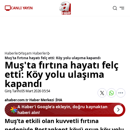
CANLI YAYIN
Haberler
Yaşam Haberleri
Muş'ta fırtına hayatı felç etti: Köy yolu ulaşıma kapandı
Muş'ta fırtına hayatı felç
etti: Köy yolu ulaşıma
kapandı
Giriş Tarihi:
05 Mart 2026 05:54
ahaber.com.tr Haber Merkezi
|
İHA
A Haber’i Google'a ekleyin, doğru kaynaktan
haberi alın!
Muş’ta etkili olan kuvvetli fırtına
nedeniyle Bostankent köyü grup köy yolu