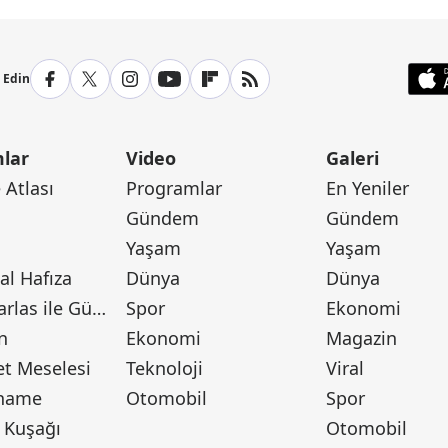
p Edin
lar
Video
Galeri
Atlası
Programlar
En Yeniler
Gündem
Gündem
Yaşam
Yaşam
l Hafıza
Dünya
Dünya
Canan Barlas ile Gündem
Spor
Ekonomi
n
Ekonomi
Magazin
t Meselesi
Teknoloji
Viral
tname
Otomobil
Spor
 Kuşağı
Otomobil