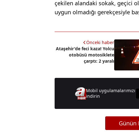
çekilen alandaki sokak, geçici o
uygun olmadığı gerekçesiyle baş
Önceki haber
Ataşehir'de feci kaza! Yolcu
otobüsü motosiklete
çarptı: 2 yaralı
Mobil uygulamalarımızı
indirin
Günün M