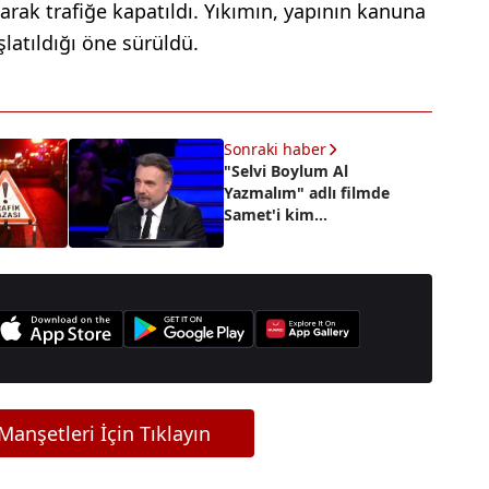
larak trafiğe kapatıldı. Yıkımın, yapının kanuna
latıldığı öne sürüldü.
Sonraki haber
"Selvi Boylum Al
Yazmalım" adlı filmde
Samet'i kim
canlandırmıştır?
anşetleri İçin Tıklayın