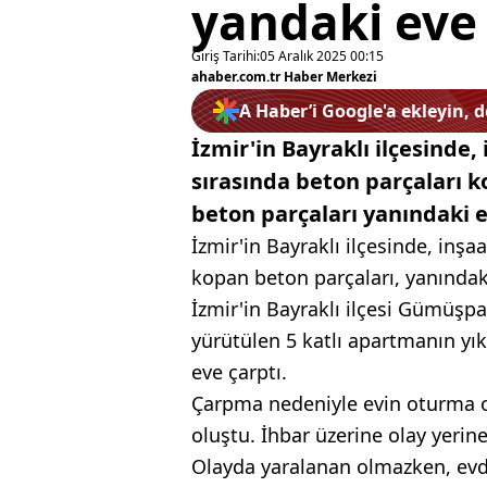
yandaki eve 
Giriş Tarihi:
05 Aralık 2025 00:15
ahaber.com.tr Haber Merkezi
A Haber’i Google'a ekleyin, 
İzmir'in Bayraklı ilçesinde
sırasında beton parçaları k
beton parçaları yanındaki e
İzmir'in Bayraklı ilçesinde, inşa
kopan beton parçaları, yanındaki
İzmir'in Bayraklı ilçesi Gümüşp
yürütülen 5 katlı apartmanın yık
eve çarptı.
Çarpma nedeniyle evin oturma o
oluştu. İhbar üzerine olay yerine,
Olayda yaralanan olmazken, evde