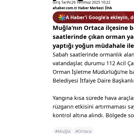
Giriş Tarihi:
26 Temmuz 2025 10:22
ahaber.com.tr Haber Merkezi
|
İHA
A Haber’i Google'a ekleyin, 
Muğla'nın Ortaca ilçesine 
saatlerinde çıkan orman ya
yaptığı yoğun müdahale ile 
Sabah saatlerinde ormanlık ala
vatandaşlar, durumu 112 Acil Çağ
Orman İşletme Müdürlüğü'ne bağl
Belediyesi İtfaiye Daire Başkanlı
Yangına kısa sürede hava araçlar
rüzgarın etkisini artırmaması s
kontrol altına alındı. Bölgede 
#Muğla
#Ortaca