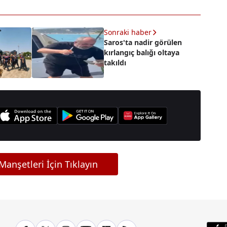
Sonraki haber
Saros'ta nadir görülen
kırlangıç balığı oltaya
takıldı
anşetleri İçin Tıklayın