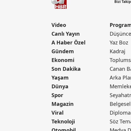
Bizi Taki
Video
Program
Canlı Yayın
Düşünce 
A Haber Özel
Yaz Boz
Gündem
Kadraj
Ekonomi
Toplumsa
Son Dakika
Yaşam
Arka Pla
Dünya
Memleke
Spor
Seyaha
Magazin
Belgesel
Viral
Diploma
Teknoloji
Söz Tem
Otomobil
Medya D