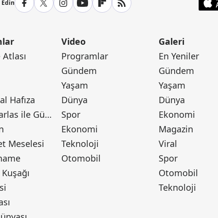
p Edin
lar
Video
Galeri
Atlası
Programlar
En Yeniler
Gündem
Gündem
Yaşam
Yaşam
l Hafıza
Dünya
Dünya
Canan Barlas ile Gündem
Spor
Ekonomi
n
Ekonomi
Magazin
t Meselesi
Teknoloji
Viral
tname
Otomobil
Spor
 Kuşağı
Otomobil
si
Teknoloji
ası
ünyası