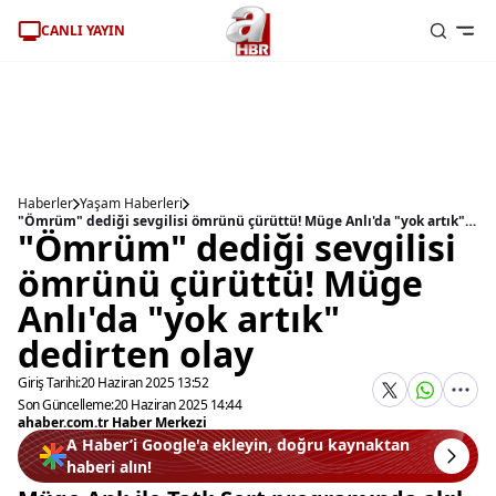
CANLI YAYIN
Haberler
Yaşam Haberleri
"Ömrüm" dediği sevgilisi ömrünü çürüttü! Müge Anlı'da "yok artık" dedirten olay
"Ömrüm" dediği sevgilisi
ömrünü çürüttü! Müge
Anlı'da "yok artık"
dedirten olay
Giriş Tarihi:
20 Haziran 2025 13:52
Son Güncelleme:
20 Haziran 2025 14:44
ahaber.com.tr Haber Merkezi
A Haber’i Google'a ekleyin, doğru kaynaktan
haberi alın!