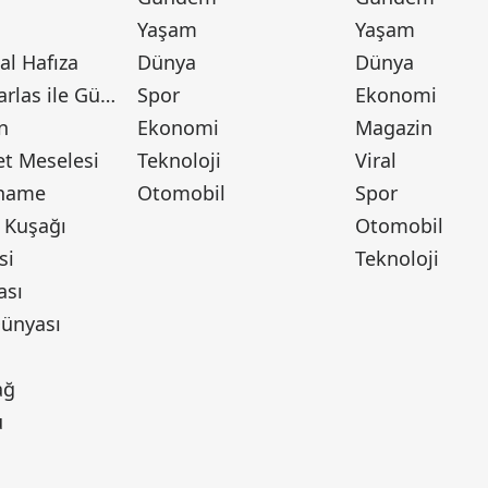
Yaşam
Yaşam
l Hafıza
Dünya
Dünya
Canan Barlas ile Gündem
Spor
Ekonomi
n
Ekonomi
Magazin
t Meselesi
Teknoloji
Viral
tname
Otomobil
Spor
 Kuşağı
Otomobil
si
Teknoloji
ası
ünyası
ı
ağ
u