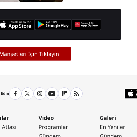
anşetleri İçin Tıklayın
p Edin
lar
Video
Galeri
Atlası
Programlar
En Yeniler
Gündem
Gündem