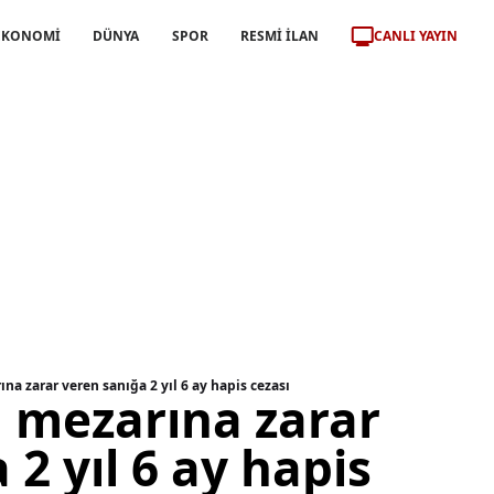
CANLI YAYIN
EKONOMİ
DÜNYA
SPOR
RESMİ İLAN
na zarar veren sanığa 2 yıl 6 ay hapis cezası
n mezarına zarar
 2 yıl 6 ay hapis