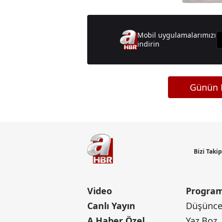
Mobil uygulamalarımızı
indirin
Günün M
Bizi Taki
Video
Program
Canlı Yayın
Düşünce 
A Haber Özel
Yaz Boz