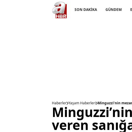
SON DAKİKA
GÜNDEM
Haberler
Yaşam Haberleri
Minguzzi’nin mezarı
Minguzzi’ni
veren sanığa