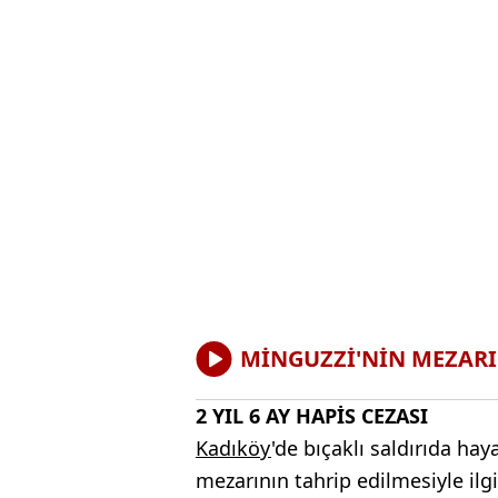
MİNGUZZİ'NİN MEZARIN
2 YIL 6 AY HAPİS CEZASI
Kadıköy
'de bıçaklı saldırıda ha
mezarının tahrip edilmesiyle ilg