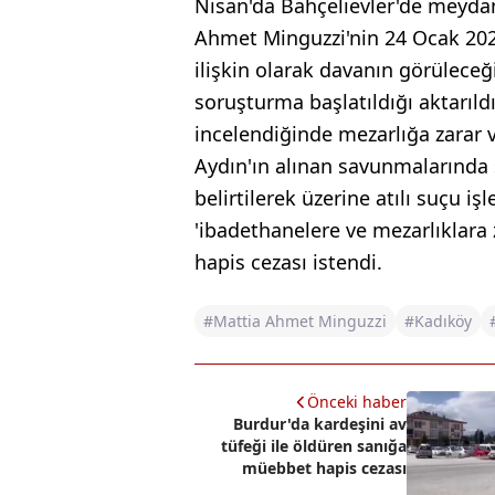
Nisan'da Bahçelievler'de meyda
Ahmet Minguzzi'nin 24 Ocak 2025
ilişkin olarak davanın görüleceğ
soruşturma başlatıldığı aktarıl
incelendiğinde mezarlığa zarar 
Aydın'ın alınan savunmalarında 
belirtilerek üzerine atılı suçu iş
'ibadethanelere ve mezarlıklara 
hapis cezası istendi.
#Mattia Ahmet Minguzzi
#Kadıköy
Önceki haber
Burdur'da kardeşini av
tüfeği ile öldüren sanığa
müebbet hapis cezası