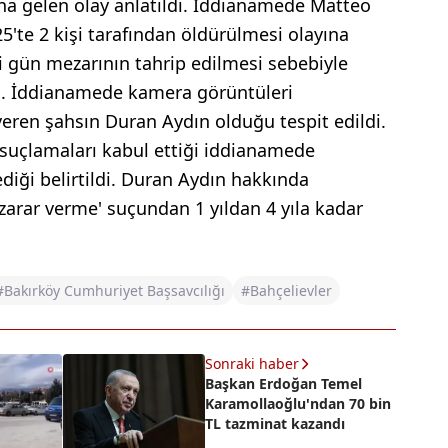
na gelen olay anlatıldı. İddianamede Matteo
'te 2 kişi tarafından öldürülmesi olayına
i gün mezarının tahrip edilmesi sebebiyle
dı. İddianamede kamera görüntüleri
veren şahsın Duran Aydın olduğu tespit edildi.
suçlamaları kabul ettiği iddianamede
lediği belirtildi. Duran Aydın hakkında
zarar verme' suçundan 1 yıldan 4 yıla kadar
#Bakırköy Cumhuriyet Başsavcılığı
#Bahçelievler
Sonraki haber
Başkan Erdoğan Temel
Karamollaoğlu'ndan 70 bin
TL tazminat kazandı