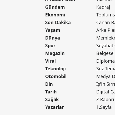
Gündem
Kadraj
Ekonomi
Toplumsa
Son Dakika
Yaşam
Arka Pla
Dünya
Memleke
Spor
Seyaha
Magazin
Belgesel
Viral
Diploma
Teknoloji
Söz Tem
Otomobil
Medya D
Din
İş'in Sırr
Tarih
Dijital Ç
Sağlık
Z Rapor
Yazarlar
1.Sayfa