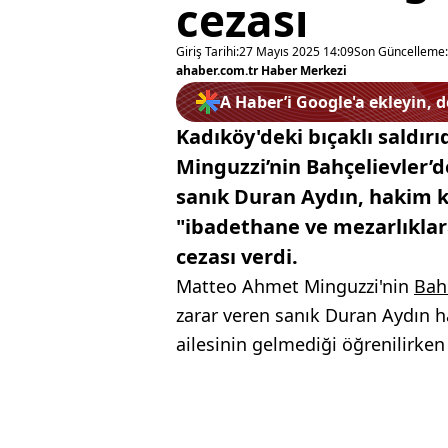
cezası
Giriş Tarihi:
27 Mayıs 2025 14:09
Son Güncelleme:
ahaber.com.tr Haber Merkezi
A Haber’i Google'a ekleyin, 
Kadıköy'deki bıçaklı saldır
Minguzzi’nin Bahçelievler’d
sanık Duran Aydın, hakim k
"ibadethane ve mezarlıklar
cezası verdi.
Matteo Ahmet Minguzzi'nin
Bah
zarar veren sanık Duran Aydın ha
ailesinin gelmediği öğrenilirke