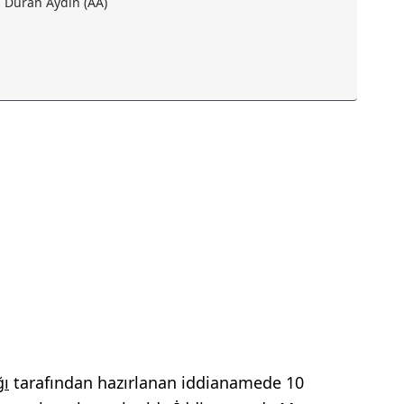
Duran Aydın (AA)
ğı
tarafından hazırlanan iddianamede 10