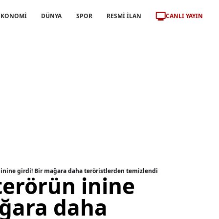
CANLI YAYIN
EKONOMİ
DÜNYA
SPOR
RESMİ İLAN
nine girdi! Bir mağara daha teröristlerden temizlendi
erörün inine
ağara daha