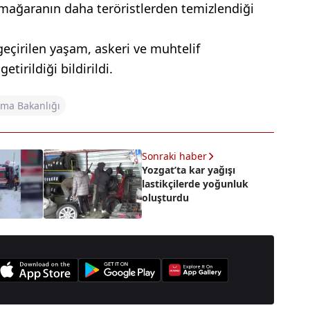
mağaranın daha teröristlerden temizlendiği
çirilen yaşam, askeri ve muhtelif
tirildiği bildirildi.
nma Bakanlığı
Sonraki haber
Yozgat’ta kar yağışı
lastikçilerde yoğunluk
oluşturdu