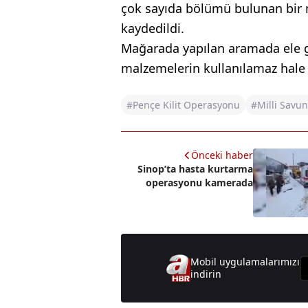
çok sayıda bölümü bulunan bir 
kaydedildi.
Mağarada yapılan aramada ele ge
malzemelerin kullanılamaz hale ge
#Pençe Kilit Operasyonu
#Milli Savu
Önceki haber
Sinop’ta hasta kurtarma
operasyonu kamerada
Mobil uygulamalarımızı
indirin