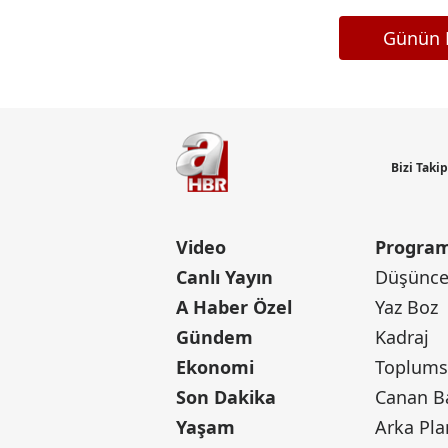
Günün M
Bizi Taki
Video
Program
Canlı Yayın
Düşünce 
A Haber Özel
Yaz Boz
Gündem
Kadraj
Ekonomi
Toplumsa
Son Dakika
Yaşam
Arka Pla