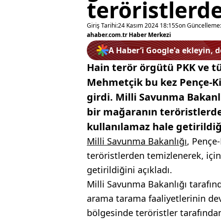
teröristlerd
Giriş Tarihi:
24 Kasım 2024 18:15
Son Güncelleme
ahaber.com.tr Haber Merkezi
A Haber’i Google'a ekleyin, 
Hain terör örgütü PKK ve t
Mehmetçik bu kez Pençe-Kil
girdi. Milli Savunma Bakanl
bir mağaranın teröristlerd
kullanılamaz hale getirildi
Milli Savunma Bakanlığı
, Pençe
teröristlerden temizlenerek, iç
getirildiğini açıkladı.
Milli Savunma Bakanlığı tarafın
arama tarama faaliyetlerinin dev
bölgesinde teröristler tarafınd