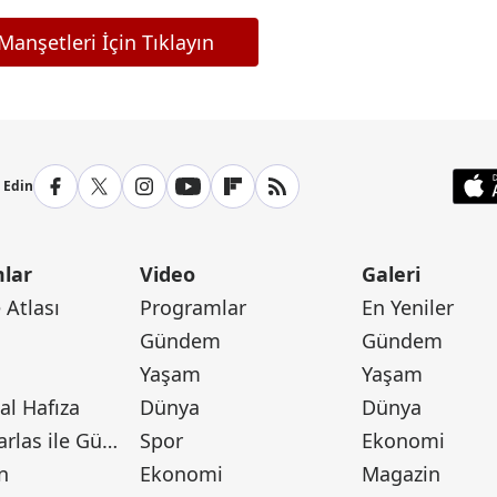
anşetleri İçin Tıklayın
p Edin
lar
Video
Galeri
Atlası
Programlar
En Yeniler
Gündem
Gündem
Yaşam
Yaşam
l Hafıza
Dünya
Dünya
Canan Barlas ile Gündem
Spor
Ekonomi
n
Ekonomi
Magazin