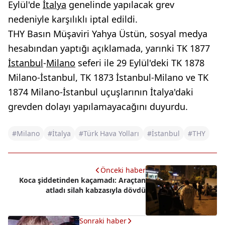
Eylül'de
İtalya
genelinde yapılacak grev
nedeniyle karşılıklı iptal edildi.
THY Basın Müşaviri Yahya Üstün, sosyal medya
hesabından yaptığı açıklamada, yarınki TK 1877
İstanbul
-
Milano
seferi ile 29 Eylül'deki TK 1878
Milano-İstanbul, TK 1873 İstanbul-Milano ve TK
1874 Milano-İstanbul uçuşlarının İtalya'daki
grevden dolayı yapılamayacağını duyurdu.
#Milano
#İtalya
#Türk Hava Yolları
#İstanbul
#THY
Önceki haber
Koca şiddetinden kaçamadı: Araçtan
atladı silah kabzasıyla dövdü
Sonraki haber