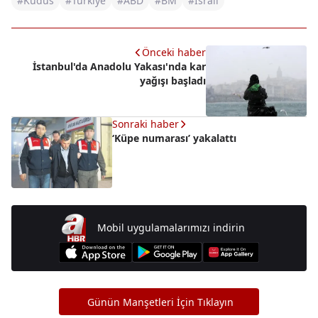
#Kudüs
#Türkiye
#ABD
#BM
#İsrail
Önceki haber
İstanbul'da Anadolu Yakası'nda kar
yağışı başladı
Sonraki haber
‘Küpe numarası’ yakalattı
Mobil uygulamalarımızı indirin
Günün Manşetleri İçin Tıklayın