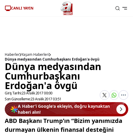
CANLI YAYIN
Haberler
Yaşam Haberleri
Dünya medyasından Cumhurbaşkanı Erdoğan'a övgü
Dünya medyasından
Cumhurbaşkanı
Erdoğan'a övgü
Giriş Tarihi:
23 Aralık 2017 00:00
Son Güncelleme:
23 Aralık 2017 03:51
A Haber’i Google'a ekleyin, doğru kaynaktan
haberi alın!
ABD Başkanı Trump’ın “Bizim yanımızda
durmayan ülkenin finansal desteğini