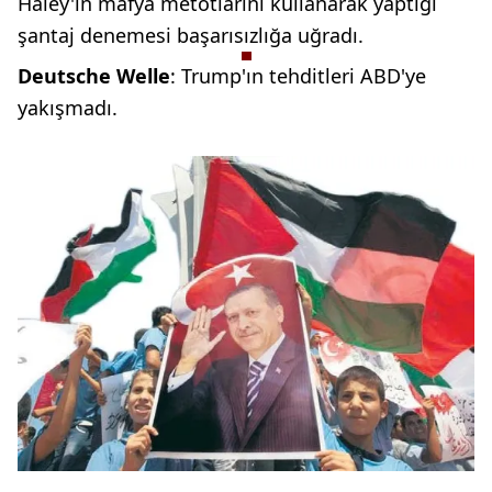
Haley'in mafya
metotlarını kullanarak yaptığı
şantaj
denemesi başarısızlığa uğradı.
Deutsche
Welle
: Trump'ın
tehditleri ABD'ye
yakışmadı.