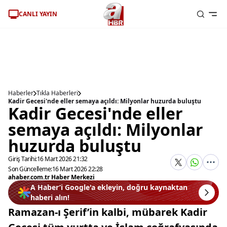
CANLI YAYIN
Haberler
Tıkla Haberleri
Kadir Gecesi'nde eller semaya açıldı: Milyonlar huzurda buluştu
Kadir Gecesi'nde eller
semaya açıldı: Milyonlar
huzurda buluştu
Giriş Tarihi:
16 Mart 2026 21:32
Son Güncelleme:
16 Mart 2026 22:28
ahaber.com.tr Haber Merkezi
A Haber’i Google'a ekleyin, doğru kaynaktan
haberi alın!
Ramazan-ı Şerif’in kalbi, mübarek Kadir