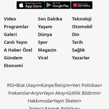
Video
Son Dakika
Teknoloji
Programlar
Yaşam
Otomobil
Galeri
Dünya
Din
Canlı Yayın
Spor
Tarih
A Haber Özel
Magazin
Sağlık
Gündem
Viral
Yazarlar
Ekonomi
RSS
•
Bize Ulaşın
•
Künye/İletişim
•
Veri Politikası
•
Frekanslar
•
Arşiv
•
Yayın Akışı
•
Gizlilik Bildirimi
•
Hakkımızda
•
Yayın İlkeleri
•
İsimsiz Kaynak Politikası