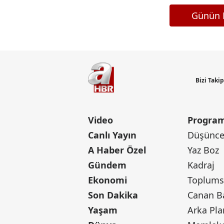
Günün M
Bizi Taki
Video
Program
Canlı Yayın
Düşünce 
A Haber Özel
Yaz Boz
Gündem
Kadraj
Ekonomi
Toplumsa
Son Dakika
Yaşam
Arka Pla