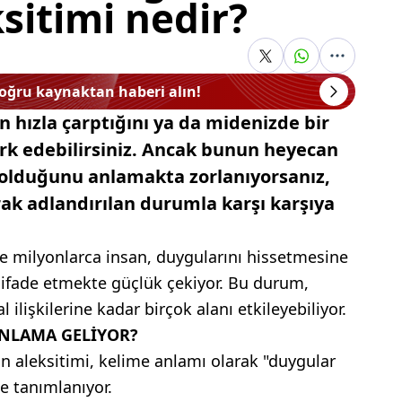
ksitimi nedir?
doğru kaynaktan haberi alın!
in hızla çarptığını ya da midenizde bir
ark edebilirsiniz. Ancak bunun heyecan
 olduğunu anlamakta zorlanıyorsanız,
arak adlandırılan durumla karşı karşıya
 milyonlarca insan, duygularını hissetmesine
ifade etmekte güçlük çekiyor. Bu durum,
 ilişkilerine kadar birçok alanı etkileyebiliyor.
ANLAMA GELİYOR?
 aleksitimi, kelime anlamı olarak "duygular
e tanımlanıyor.