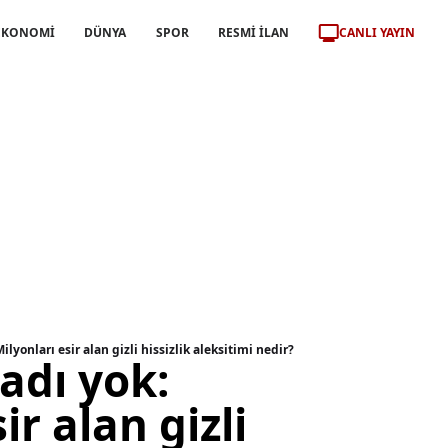
CANLI YAYIN
EKONOMİ
DÜNYA
SPOR
RESMİ İLAN
ilyonları esir alan gizli hissizlik aleksitimi nedir?
adı yok:
ir alan gizli