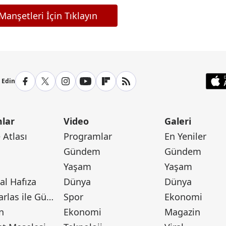
anşetleri İçin Tıklayın
p Edin
lar
Video
Galeri
Atlası
Programlar
En Yeniler
Gündem
Gündem
Yaşam
Yaşam
l Hafıza
Dünya
Dünya
Canan Barlas ile Gündem
Spor
Ekonomi
n
Ekonomi
Magazin