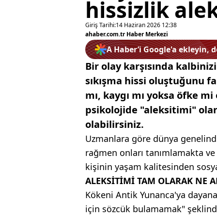
hissizlik ale
Giriş Tarihi:
14 Haziran 2026 12:38
ahaber.com.tr Haber Merkezi
A Haber’i Google'a ekleyin, 
Bir olay karşısında kalbiniz
sıkışma hissi oluştuğunu f
mı, kaygı mı yoksa öfke mi
psikolojide "aleksitimi" ol
olabilirsiniz.
Uzmanlara göre dünya genelinde
rağmen onları tanımlamakta ve 
kişinin yaşam kalitesinden sosyal
ALEKSİTİMİ TAM OLARAK NE 
Kökeni Antik Yunanca'ya dayanan
için sözcük bulamamak" şeklind