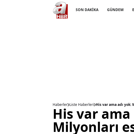
SON DAKİKA
GÜNDEM
Haberler
Liste Haberleri
His var ama adı yok: M
His var ama 
Milyonları es