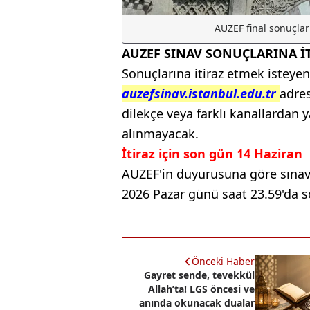
AUZEF final sonuçları
AUZEF SINAV SONUÇLARINA İT
Sonuçlarına itiraz etmek isteyen
auzefsinav.istanbul.edu.tr
adres
dilekçe veya farklı kanallardan
alınmayacak.
İtiraz için son gün 14 Haziran
AUZEF'in duyurusuna göre sınav s
2026 Pazar günü saat 23.59'da s
Önceki Haber
Gayret sende, tevekkül
Allah’ta! LGS öncesi ve
anında okunacak dualar