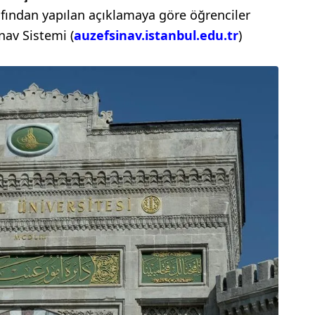
afından yapılan açıklamaya göre öğrenciler
nav Sistemi (
auzefsinav.istanbul.edu.tr
)