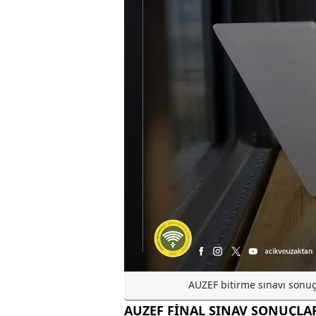
AUZEF bitirme sınavı sonuçl
AUZEF FİNAL SINAV SONUÇLA