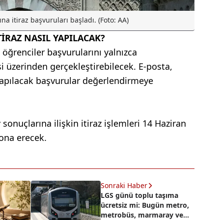
na itiraz başvuruları başladı. (Foto: AA)
İRAZ NASIL YAPILACAK?
 öğrenciler başvurularını yalnızca
i üzerinden gerçekleştirebilecek. E-posta,
 yapılacak başvurular değerlendirmeye
onuçlarına ilişkin itiraz işlemleri 14 Haziran
ona erecek.
Sonraki Haber
LGS günü toplu taşıma
ücretsiz mi: Bugün metro,
metrobüs, marmaray ve