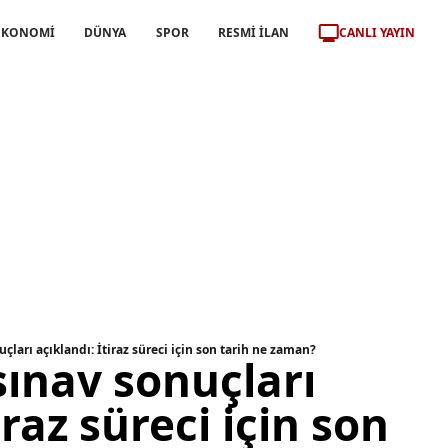
CANLI YAYIN
EKONOMİ
DÜNYA
SPOR
RESMİ İLAN
çları açıklandı: İtiraz süreci için son tarih ne zaman?
sınav sonuçları
iraz süreci için son