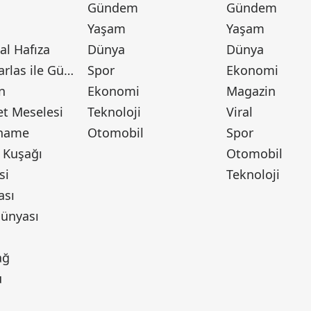
Gündem
Gündem
Yaşam
Yaşam
l Hafıza
Dünya
Dünya
Canan Barlas ile Gündem
Spor
Ekonomi
n
Ekonomi
Magazin
t Meselesi
Teknoloji
Viral
tname
Otomobil
Spor
 Kuşağı
Otomobil
si
Teknoloji
ası
ünyası
ı
ağ
u