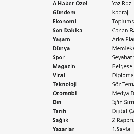
A Haber Özel
Yaz Boz
Gündem
Kadraj
Ekonomi
Toplumsa
Son Dakika
Yaşam
Arka Pla
Dünya
Memleke
Spor
Seyaha
Magazin
Belgesel
Viral
Diploma
Teknoloji
Söz Tem
Otomobil
Medya D
Din
İş'in Sırr
Tarih
Dijital Ç
Sağlık
Z Rapor
Yazarlar
1.Sayfa