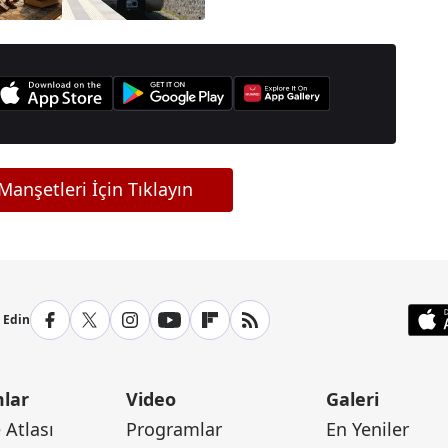
İETT bedava mı?
anşetleri İçin Tıklayın
p Edin
lar
Video
Galeri
Atlası
Programlar
En Yeniler