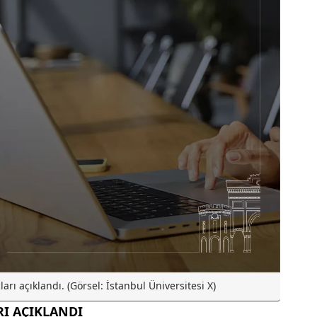
arı açıklandı. (Görsel: İstanbul Üniversitesi X)
RI AÇIKLANDI