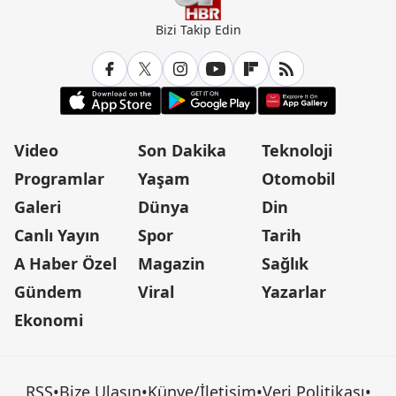
Bizi Takip Edin
Video
Son Dakika
Teknoloji
Programlar
Yaşam
Otomobil
Galeri
Dünya
Din
Canlı Yayın
Spor
Tarih
A Haber Özel
Magazin
Sağlık
Gündem
Viral
Yazarlar
Ekonomi
RSS
•
Bize Ulaşın
•
Künye/İletişim
•
Veri Politikası
•