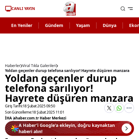
CANLI YAYIN
En Yeniler
Gündem
Yaşam
Dünya
Eko
Haberler
Viral Tıkla Galerileri
Yoldan geçenler durup telefona sarılıyor! Hayrete düşüren manzara
Yoldan geçenler durup
telefona sarılıyor!
Hayrete düşüren manzara
Giriş Tarihi:
18 Şubat 2025 09:50
Son Güncelleme:
18 Şubat 2025 11:01
İHA
|
ahaber.com.tr Haber Merkezi
A Haber’i Google'a ekleyin, doğru kaynaktan
haberi alın!