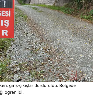
ırken, giriş-çıkışlar durduruldu. Bölgede
ğı öğrenildi.