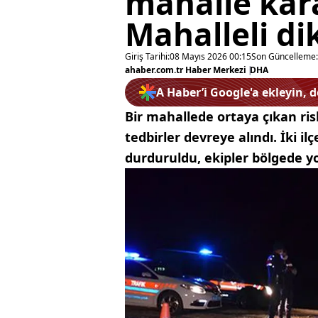
mahalle kara
Mahalleli d
Giriş Tarihi:
08 Mayıs 2026 00:15
Son Güncelleme:
ahaber.com.tr Haber Merkezi
|
DHA
A Haber’i Google'a ekleyin, 
Bir mahallede ortaya çıkan ris
tedbirler devreye alındı. İki i
durduruldu, ekipler bölgede yo