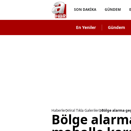
SON DAKİKA
GÜNDEM
En Yeniler
Gündem
Haberler
Viral Tıkla Galerileri
Bölge alarma geç
Bölge alarma