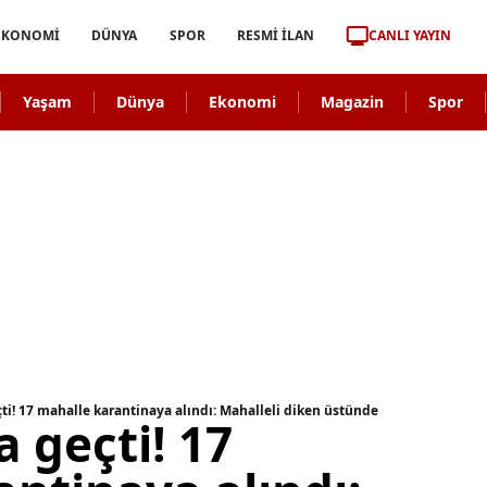
CANLI YAYIN
EKONOMİ
DÜNYA
SPOR
RESMİ İLAN
Yaşam
Dünya
Ekonomi
Magazin
Spor
ti! 17 mahalle karantinaya alındı: Mahalleli diken üstünde
 geçti! 17