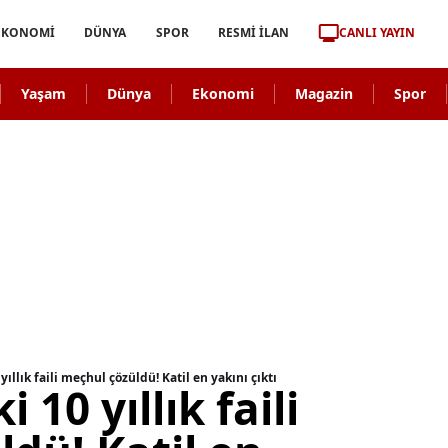
CANLI YAYIN
EKONOMİ
DÜNYA
SPOR
RESMİ İLAN
Yaşam
Dünya
Ekonomi
Magazin
Spor
yıllık faili meçhul çözüldü! Katil en yakını çıktı
 10 yıllık faili