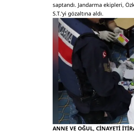
saptandı. Jandarma ekipleri, Özkan
S.T.'yi gözaltına aldı.
ANNE VE OĞUL, CİNAYETİ İTİR