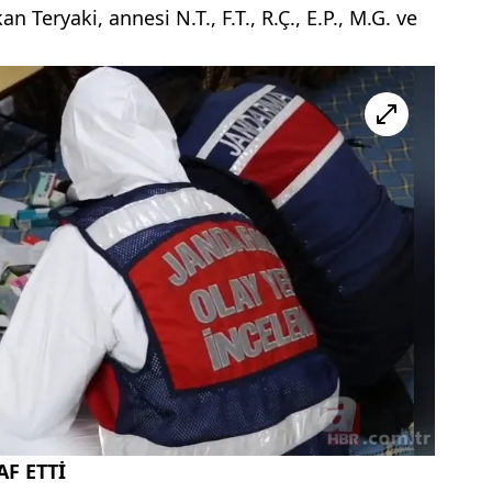
 Teryaki, annesi N.T., F.T., R.Ç., E.P., M.G. ve
AF ETTİ