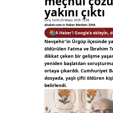
meçhul çözül
yakını çıktı
Giriş Tarihi:
20 Mayıs 2026 13:08
ahaber.com.tr Haber Merkezi
|
DHA
A Haber’i Google'a ekleyin, 
Nevşehir'in Ürgüp ilçesinde yak
öldürülen Fatma ve İbrahim Ter
dikkat çeken bir gelişme yaşa
yeniden başlatılan soruşturma
ortaya çıkarıldı. Cumhuriyet B
dosyada, yaşlı çifti öldüren ki
belirlendi.