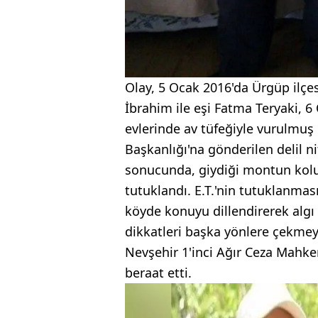
Olay, 5 Ocak 2016'da Ürgüp ilçe
İbrahim ile eşi Fatma Teryaki, 6 
evlerinde av tüfeğiyle vurulmuş
Başkanlığı'na gönderilen delil 
sonucunda, giydiği montun kolun
tutuklandı. E.T.'nin tutuklanmas
köyde konuyu dillendirerek algı 
dikkatleri başka yönlere çekmeye 
Nevşehir 1'inci Ağır Ceza Mahke
beraat etti.