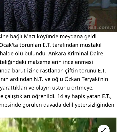
sine bağlı Mazı köyünde meydana geldi.
Ocak'ta torunları E.T. tarafından müstakil
 halde ölü bulundu. Ankara Kriminal Daire
niteliğindeki malzemelerin incelenmesi
da barut izine rastlanan çiftin torunu E.T.
ının ardından N.T. ve oğlu Özkan Teryaki'nin
yarattıkları ve olayın üstünü örtmeye,
çalıştıkları öğrenildi. 14 ay hapis yatan E.T.,
mesinde görülen davada delil yetersizliğinden