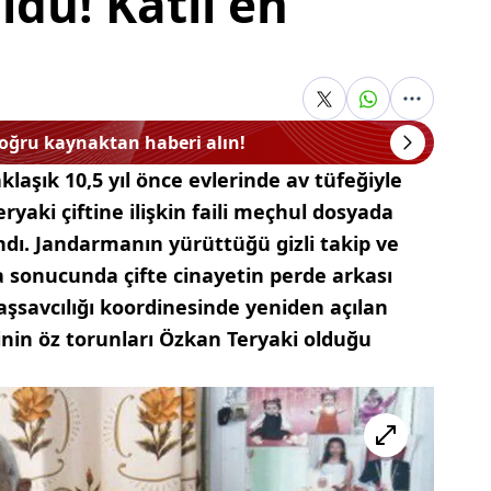
dü! Katil en
doğru kaynaktan haberi alın!
laşık 10,5 yıl önce evlerinde av tüfeğiyle
yaki çiftine ilişkin faili meçhul dosyada
ndı. Jandarmanın yürüttüğü gizli takip ve
 sonucunda çifte cinayetin perde arkası
aşsavcılığı koordinesinde yeniden açılan
şinin öz torunları Özkan Teryaki olduğu