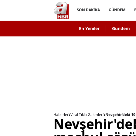
SON DAKİKA
GÜNDEM
En Yeniler
Gündem
Haberler
Viral Tıkla Galerileri
Nevşehir'deki 10 
Nevşehir'deki