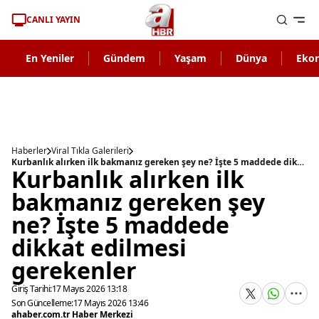
CANLI YAYIN
En Yeniler
Gündem
Yaşam
Dünya
Eko
Haberler
Viral Tıkla Galerileri
Kurbanlık alırken ilk bakmanız gereken şey ne? İşte 5 maddede dikkat edilmesi gerekenler
Kurbanlık alırken ilk
bakmanız gereken şey
ne? İşte 5 maddede
dikkat edilmesi
gerekenler
Giriş Tarihi:
17 Mayıs 2026 13:18
Son Güncelleme:
17 Mayıs 2026 13:46
ahaber.com.tr Haber Merkezi