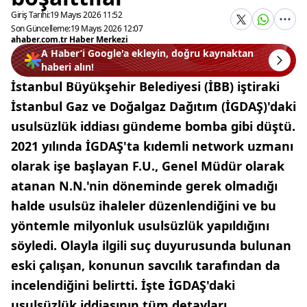
Giriş Tarihi:
19 Mayıs 2026 11:52
Son Güncelleme:
19 Mayıs 2026 12:07
ahaber.com.tr Haber Merkezi
A Haber’i Google'a ekleyin, doğru kaynaktan
haberi alın!
İstanbul Büyükşehir Belediyesi (İBB) iştiraki
İstanbul Gaz ve Doğalgaz Dağıtım (İGDAŞ)'daki
usulsüzlük iddiası gündeme bomba gibi düştü.
2021 yılında İGDAŞ'ta kıdemli network uzmanı
olarak işe başlayan F.U., Genel Müdür olarak
atanan N.N.'nin döneminde gerek olmadığı
halde usulsüz ihaleler düzenlendiğini ve bu
yöntemle milyonluk usulsüzlük yapıldığını
söyledi. Olayla ilgili suç duyurusunda bulunan
eski çalışan, konunun savcılık tarafından da
incelendiğini belirtti. İşte İGDAŞ'daki
usulsüzlük iddiasının tüm detayları...