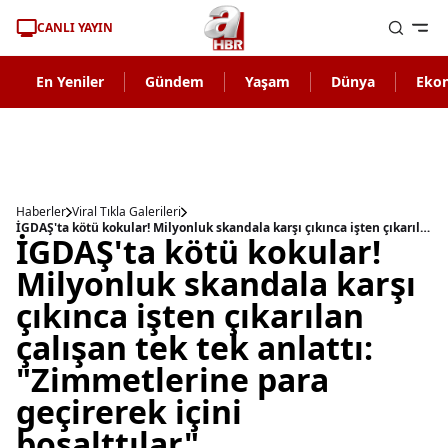
CANLI YAYIN
En Yeniler
Gündem
Yaşam
Dünya
Eko
Haberler
Viral Tıkla Galerileri
İGDAŞ'ta kötü kokular! Milyonluk skandala karşı çıkınca işten çıkarılan çalışan tek tek anlattı: "Zimmetlerine para geçirerek içini boşalttılar"
İGDAŞ'ta kötü kokular!
Milyonluk skandala karşı
çıkınca işten çıkarılan
çalışan tek tek anlattı:
"Zimmetlerine para
geçirerek içini
boşalttılar"