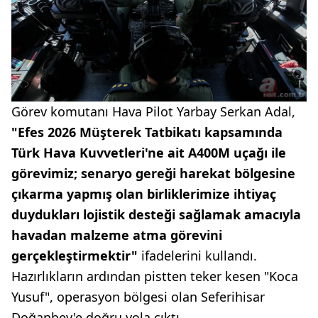
Görev komutanı Hava Pilot Yarbay Serkan Adal,
"Efes 2026 Müşterek Tatbikatı kapsamında
Türk Hava Kuvvetleri'ne ait A400M uçağı ile
görevimiz; senaryo gereği harekat bölgesine
çıkarma yapmış olan birliklerimize ihtiyaç
duydukları lojistik desteği sağlamak amacıyla
havadan malzeme atma görevini
gerçekleştirmektir"
ifadelerini kullandı.
Hazırlıkların ardından pistten teker kesen "Koca
Yusuf", operasyon bölgesi olan Seferihisar
Doğanbey'e doğru yola çıktı.