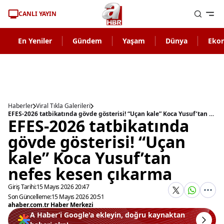
CANLI YAYIN
En Yeniler
Gündem
Yaşam
Dünya
Eko
Haberler
Viral Tıkla Galerileri
EFES-2026 tatbikatında gövde gösterisi! “Uçan kale” Koca Yusuf’tan nefes kesen çıkarma
EFES-2026 tatbikatında
gövde gösterisi! “Uçan
kale” Koca Yusuf’tan
nefes kesen çıkarma
Giriş Tarihi:
15 Mayıs 2026 20:47
Son Güncelleme:
15 Mayıs 2026 20:51
ahaber.com.tr Haber Merkezi
A Haber’i Google'a ekleyin, doğru kaynaktan