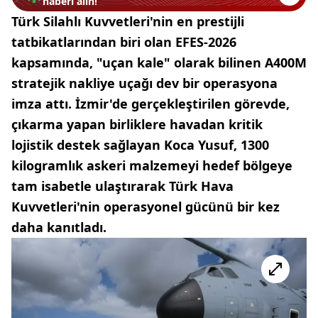
haberi alın!
Türk Silahlı Kuvvetleri'nin en prestijli
tatbikatlarından biri olan EFES-2026
kapsamında, "uçan kale" olarak bilinen A400M
stratejik nakliye uçağı dev bir operasyona
imza attı. İzmir'de gerçekleştirilen görevde,
çıkarma yapan birliklere havadan kritik
lojistik destek sağlayan Koca Yusuf, 1300
kilogramlık askeri malzemeyi hedef bölgeye
tam isabetle ulaştırarak Türk Hava
Kuvvetleri'nin operasyonel gücünü bir kez
daha kanıtladı.