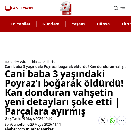
CANLI YAYIN
En Yeniler
Gündem
Yaşam
Dünya
Eko
Haberler
Viral Tıkla Galerileri
Cani baba 3 yaşındaki Poyraz’ı boğarak öldürdü! Kan donduran vahşetin yeni detayları şoke etti | Parçalara ayırmış
Cani baba 3 yaşındaki
Poyraz’ı boğarak öldürdü!
Kan donduran vahşetin
yeni detayları şoke etti |
Parçalara ayırmış
Giriş Tarihi:
29 Mayıs 2026 10:10
Son Güncelleme:
29 Mayıs 2026 11:11
ahaber.com.tr Haber Merkezi