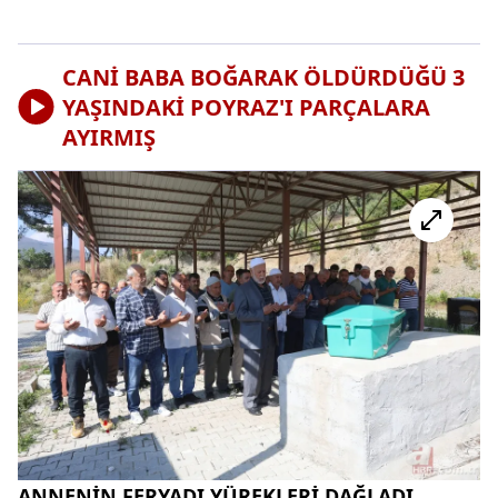
CANİ BABA BOĞARAK ÖLDÜRDÜĞÜ 3
YAŞINDAKİ POYRAZ'I PARÇALARA
AYIRMIŞ
ANNENİN FERYADI YÜREKLERİ DAĞLADI