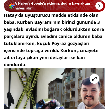
A Haber’i Google'a ekleyin, doğru kaynaktan
haberi alın!
Hatay'da uyuşturucu madde etkisinde olan
baba, Kurban Bayramı'nın birinci gününde 3
yaşındaki evladını boğarak öldürdükten sonra
parçalara ayırdı. Evladını canice öldüren baba
tutuklanırken, küçük Poyraz gözyaşları
içerisinde toprağa verildi. Korkunç cinayete
ait ortaya çıkan yeni detaylar ise kan
dondurdu.