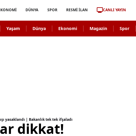
CANLI YAYIN
EKONOMİ
DÜNYA
SPOR
RESMİ İLAN
Yaşam
Dünya
Ekonomi
Magazin
Spor
şı yasaklandı | Bakanlık tek tek ifşaladı
ar dikkat!