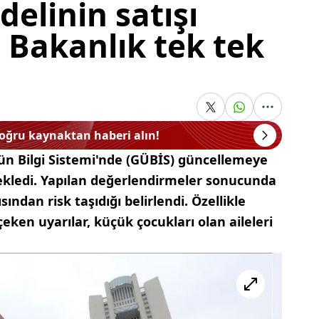
elinin satışı
 Bakanlık tek tek
doğru kaynaktan haberi alın!
rün Bilgi Sistemi'nde (GÜBİS) güncellemeye
ekledi. Yapılan değerlendirmeler sonucunda
ından risk taşıdığı belirlendi. Özellikle
 çeken uyarılar, küçük çocukları olan aileleri