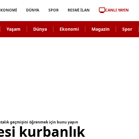
CANLI YAYIN
EKONOMİ
DÜNYA
SPOR
RESMİ İLAN
Yaşam
Dünya
Ekonomi
Magazin
Spor
stalık geçmişini öğrenmek için bunu yapın
si kurbanlık