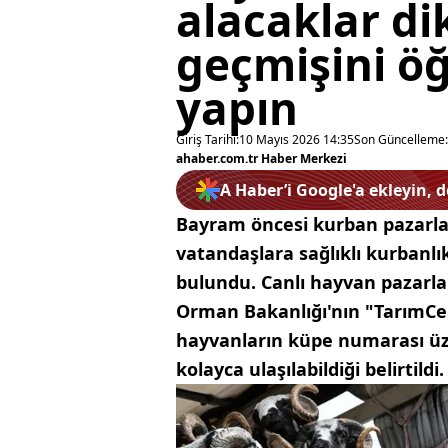
alacaklar di
geçmişini ö
yapın
Giriş Tarihi:
10 Mayıs 2026 14:35
Son Güncelleme:
ahaber.com.tr Haber Merkezi
A Haber’i Google'a ekleyin, 
Bayram öncesi kurban pazarla
vatandaşlara sağlıklı kurbanl
bulundu. Canlı hayvan pazarlar
Orman Bakanlığı'nın "TarımCe
hayvanların küpe numarası üzer
kolayca ulaşılabildiği belirtildi.