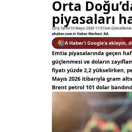
Orta Doğu’d
piyasaları h
Giriş Tarihi:
10 Mayıs 2026 11:51
Son Güncelleme:
ahaber.com.tr Haber Merkezi
|
AA
A Haber’i Google'a ekleyin, 
Emtia piyasalarında geçen haf
güçlenmesi ve doların zayıflam
fiyatı yüzde 2,2 yükselirken, p
Mayıs 2026 itibarıyla gram alt
Brent petrol 101 dolar bandınd