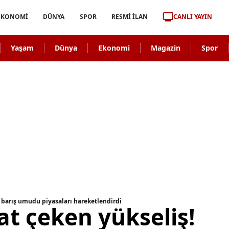
CANLI YAYIN
EKONOMİ
DÜNYA
SPOR
RESMİ İLAN
Yaşam
Dünya
Ekonomi
Magazin
Spor
i barış umudu piyasaları hareketlendirdi
at çeken yükseliş!