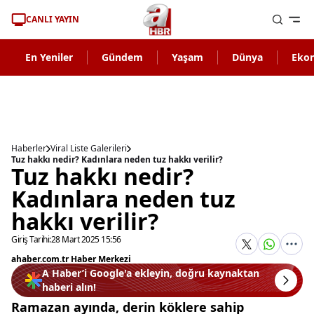
CANLI YAYIN
En Yeniler
Gündem
Yaşam
Dünya
Eko
Haberler
Viral Liste Galerileri
Tuz hakkı nedir? Kadınlara neden tuz hakkı verilir?
Tuz hakkı nedir?
Kadınlara neden tuz
hakkı verilir?
Giriş Tarihi:
28 Mart 2025 15:56
ahaber.com.tr Haber Merkezi
A Haber’i Google'a ekleyin, doğru kaynaktan
haberi alın!
Ramazan ayında, derin köklere sahip