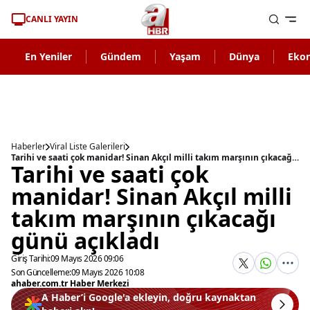
CANLI YAYIN
En Yeniler
Gündem
Yaşam
Dünya
Eko
Haberler
Viral Liste Galerileri
Tarihi ve saati çok manidar! Sinan Akçıl milli takım marşının çıkacağı günü açıkladı
Tarihi ve saati çok
manidar! Sinan Akçıl milli
takım marşının çıkacağı
günü açıkladı
Giriş Tarihi:
09 Mayıs 2026 09:06
Son Güncelleme:
09 Mayıs 2026 10:08
ahaber.com.tr Haber Merkezi
A Haber’i Google'a ekleyin, doğru kaynaktan