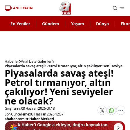
CANLI YAYIN
En Yeniler
Gündem
Yaşam
Dünya
Eko
Haberler
Viral Liste Galerileri
Piyasalarda savaş ateşi! Petrol tırmanıyor, altın çakılıyor! Yeni seviyeler ne olacak?
Piyasalarda savaş ateşi!
Petrol tırmanıyor, altın
çakılıyor! Yeni seviyeler
ne olacak?
Giriş Tarihi:
08 Haziran 2026 09:13
Son Güncelleme:
08 Haziran 2026 12:07
ahaber.com.tr Haber Merkezi
A Haber’i Google'a ekleyin, doğru kaynaktan