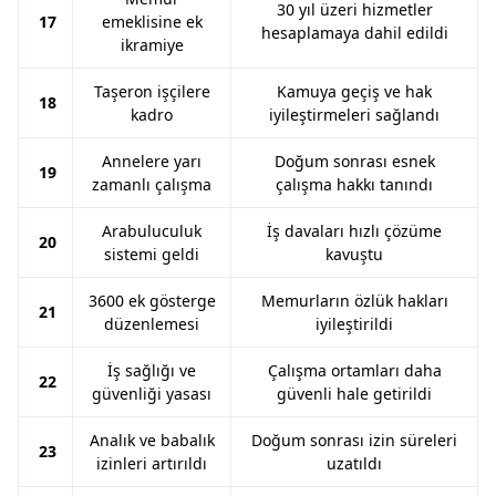
30 yıl üzeri hizmetler
17
emeklisine ek
hesaplamaya dahil edildi
ikramiye
Taşeron işçilere
Kamuya geçiş ve hak
18
kadro
iyileştirmeleri sağlandı
Annelere yarı
Doğum sonrası esnek
19
zamanlı çalışma
çalışma hakkı tanındı
Arabuluculuk
İş davaları hızlı çözüme
20
sistemi geldi
kavuştu
3600 ek gösterge
Memurların özlük hakları
21
düzenlemesi
iyileştirildi
İş sağlığı ve
Çalışma ortamları daha
22
güvenliği yasası
güvenli hale getirildi
Analık ve babalık
Doğum sonrası izin süreleri
23
izinleri artırıldı
uzatıldı