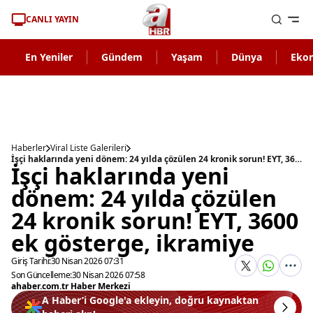
CANLI YAYIN
En Yeniler
Gündem
Yaşam
Dünya
Eko
Haberler
Viral Liste Galerileri
İşçi haklarında yeni dönem: 24 yılda çözülen 24 kronik sorun! EYT, 3600 ek gösterge, ikramiye
İşçi haklarında yeni
dönem: 24 yılda çözülen
24 kronik sorun! EYT, 3600
ek gösterge, ikramiye
Giriş Tarihi:
30 Nisan 2026 07:31
Son Güncelleme:
30 Nisan 2026 07:58
ahaber.com.tr Haber Merkezi
A Haber’i Google'a ekleyin, doğru kaynaktan