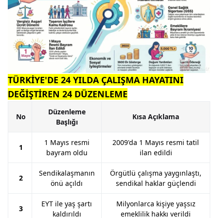
TÜRKİYE'DE 24 YILDA ÇALIŞMA HAYATINI
DEĞİŞTİREN 24 DÜZENLEME
Düzenleme
No
Kısa Açıklama
Başlığı
1 Mayıs resmi
2009'da 1 Mayıs resmi tatil
1
bayram oldu
ilan edildi
Sendikalaşmanın
Örgütlü çalışma yaygınlaştı,
2
önü açıldı
sendikal haklar güçlendi
EYT ile yaş şartı
Milyonlarca kişiye yaşsız
3
kaldırıldı
emeklilik hakkı verildi