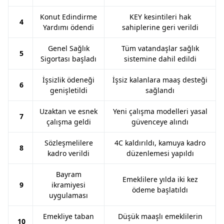
Konut Edindirme
KEY kesintileri hak
4
Yardımı ödendi
sahiplerine geri verildi
Genel Sağlık
Tüm vatandaşlar sağlık
5
Sigortası başladı
sistemine dahil edildi
İşsizlik ödeneği
İşsiz kalanlara maaş desteği
6
genişletildi
sağlandı
Uzaktan ve esnek
Yeni çalışma modelleri yasal
7
çalışma geldi
güvenceye alındı
Sözleşmelilere
4C kaldırıldı, kamuya kadro
8
kadro verildi
düzenlemesi yapıldı
Bayram
Emeklilere yılda iki kez
9
ikramiyesi
ödeme başlatıldı
uygulaması
Emekliye taban
Düşük maaşlı emeklilerin
10