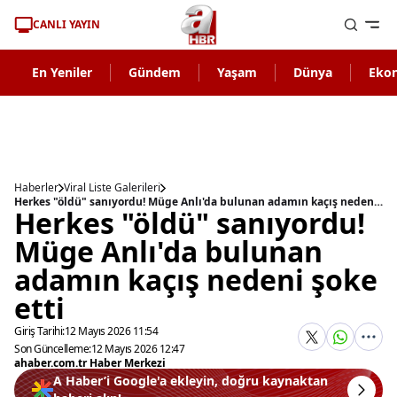
CANLI YAYIN
En Yeniler
Gündem
Yaşam
Dünya
Eko
Haberler
Viral Liste Galerileri
Herkes "öldü" sanıyordu! Müge Anlı'da bulunan adamın kaçış nedeni şoke etti
Herkes "öldü" sanıyordu!
Müge Anlı'da bulunan
adamın kaçış nedeni şoke
etti
Giriş Tarihi:
12 Mayıs 2026 11:54
Son Güncelleme:
12 Mayıs 2026 12:47
ahaber.com.tr Haber Merkezi
A Haber’i Google'a ekleyin, doğru kaynaktan