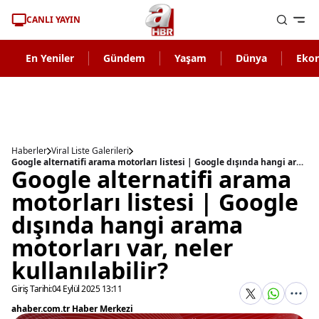
CANLI YAYIN
En Yeniler
Gündem
Yaşam
Dünya
Eko
Haberler
Viral Liste Galerileri
Google alternatifi arama motorları listesi | Google dışında hangi arama motorları var, neler kullanılabilir?
Google alternatifi arama
motorları listesi | Google
dışında hangi arama
motorları var, neler
kullanılabilir?
Giriş Tarihi:
04 Eylül 2025 13:11
ahaber.com.tr Haber Merkezi