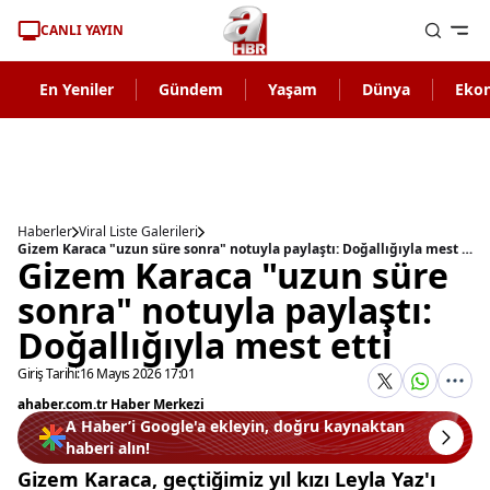
CANLI YAYIN
En Yeniler
Gündem
Yaşam
Dünya
Eko
Haberler
Viral Liste Galerileri
Gizem Karaca "uzun süre sonra" notuyla paylaştı: Doğallığıyla mest etti
Gizem Karaca "uzun süre
sonra" notuyla paylaştı:
Doğallığıyla mest etti
Giriş Tarihi:
16 Mayıs 2026 17:01
ahaber.com.tr Haber Merkezi
A Haber’i Google'a ekleyin, doğru kaynaktan
haberi alın!
Gizem Karaca, geçtiğimiz yıl kızı Leyla Yaz'ı