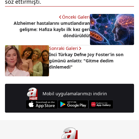
söz ettirmişti.
Önceki Galeri
Alzheimer hastalarını umutlandıran
gelişme: Hafıza kaybı ilk kez geri
döndürüldü!
Sonraki Galeri
İnci Türkay Defne Joy Foster’in son
gününü anlattı: "Gitme dedim
dinlemedi"
Mobil uygulamalarımızı indirin