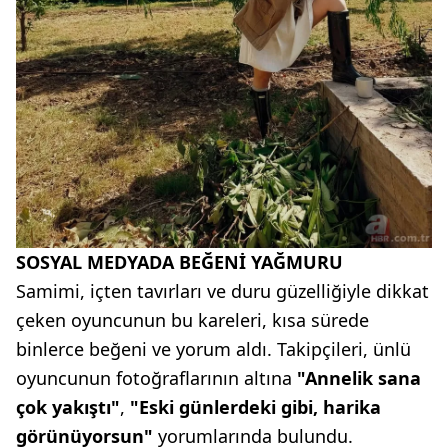
SOSYAL MEDYADA BEĞENİ YAĞMURU
Samimi, içten tavırları ve duru güzelliğiyle dikkat
çeken oyuncunun bu kareleri, kısa sürede
binlerce beğeni ve yorum aldı. Takipçileri, ünlü
oyuncunun fotoğraflarının altına
"Annelik sana
çok yakıştı"
,
"Eski günlerdeki gibi, harika
görünüyorsun"
yorumlarında bulundu.