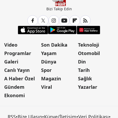
Bizi Takip Edin
Video
Son Dakika
Teknoloji
Programlar
Yaşam
Otomobil
Galeri
Dünya
Din
Canlı Yayın
Spor
Tarih
A Haber Özel
Magazin
Sağlık
Gündem
Viral
Yazarlar
Ekonomi
RSS
•
Bize Ulaşın
•
Künye/İletişim
•
Veri Politikası
•